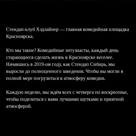
Стендап-клуб Хэдлайнер — главная комедийная площадка
Красноярска.
Кто мы такие? Комедийные энтузиасты, каждый день
старающиеся сделать жизнь в Красноярске веселее.
Начавшись в 2019-ом году, как Стендап Сибирь, мы
выросли до полноценного заведения. Чтобы вы могли в
полной мере погрузиться в атмосферу комедии.
Каждую неделю, мы ждём всех с четверга по воскресенье,
чтобы поделиться с вами лучшими шутками и приятной
ООО «КАМЕДИ ХОЛЛ КРАСНОЯРСК»
атмосферой.
ИНН 2465370336
ОГРН 1252400022797
+7 (985) 656-08-25